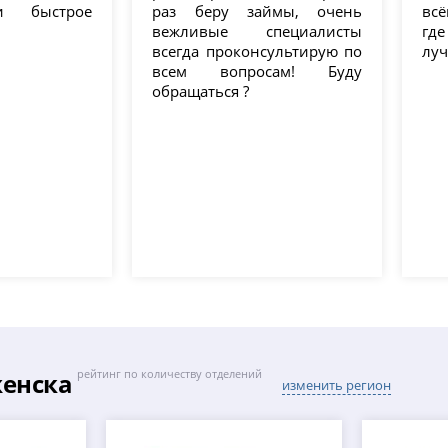
и быстрое
раз беру займы, очень
всё
вежливые специалисты
гд
всегда проконсультирую по
луч
всем вопросам! Буду
обращаться ?
енска
рейтинг по количеству отделений
изменить регион