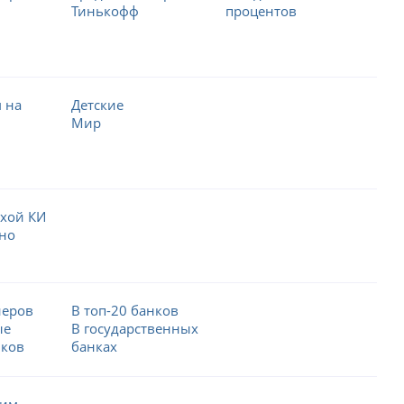
Тинькофф
процентов
 на
Детские
Мир
охой КИ
но
неров
В топ-20 банков
ые
В государственных
нков
банках
ким