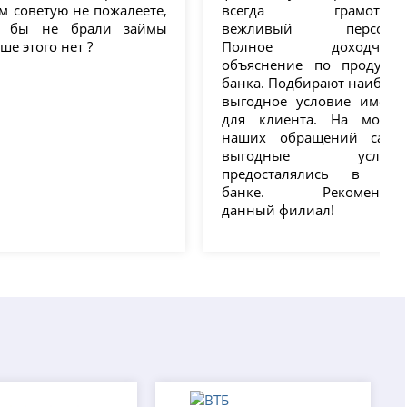
м советую не пожалеете,
всегда грамотный
е бы не брали займы
вежливый персонал
ше этого нет ?
Полное доходчиво
объяснение по продукта
банка. Подбирают наиболе
выгодное условие именн
для клиента. На момен
наших обращений самы
выгодные услови
предосталялись в это
банке. Рекомендуе
данный филиал!