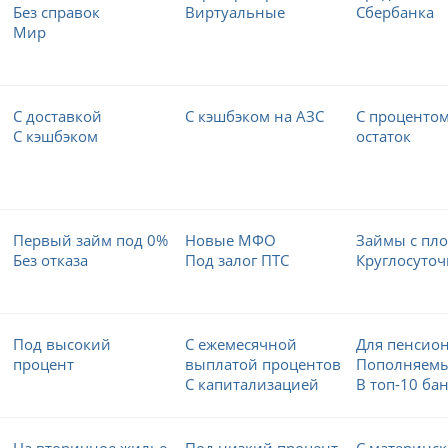
Без справок
Виртуальные
Сбербанка
Мир
С доставкой
С кэшбэком на АЗС
С процентом
С кэшбэком
остаток
Первый займ под 0%
Новые МФО
Займы с пл
Без отказа
Под залог ПТС
Круглосуточ
Под высокий
С ежемесячной
Для пенсио
процент
выплатой процентов
Пополняем
С капитализацией
В топ-10 ба
На вторичное жилье
Под низкий процент
С материнс